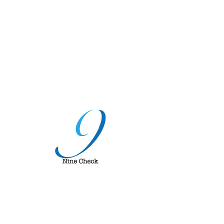
ナインチェックゴルフ
〜ツアープロも認める 自己採点方式のスイング
改善メソッド！〜
その他
フォローする
管理者
ナインチェック