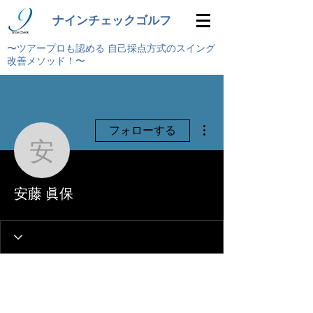
ナインチェックゴルフ
〜ツアープロも認める 自己採点方式のスイング
改善メソッド！〜
その他
フォローする
安藤 眞保
安藤 眞保