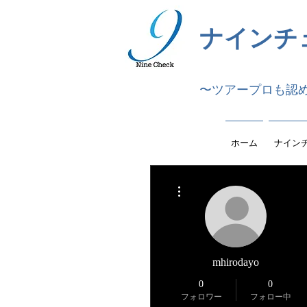
ナインチ
〜ツアープロも認
ホーム
ナイン
その他
mhirodayo
0
0
フォロワー
フォロー中